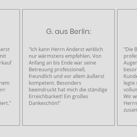
G. aus Berlin:
ßerst
"Ich kann Herrn Anderst wirklich
"Die 
mit
nur wärmstens empfehlen.
Von
profe
rkauf
Anfang an bis Ende war seine
Augen
Betreuung professionell,
beson
freundlich und vor allem äußerst
Kunde
einem
kompetent. Besonders
legte
err
beeindruckt hat mich die ständige
vollu
Erreichbarkeit!
Ein großes
Wir w
ert."
Dankeschön!"
Herrn
zusam