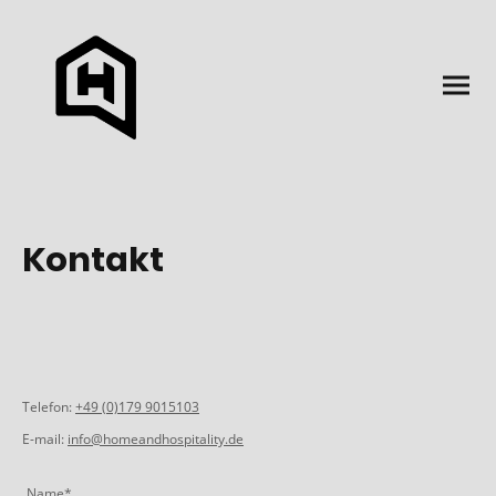
Kontakt
Telefon:
+49 (0)179 9015103
E-mail:
info@homeandhospitality.de
Name
*